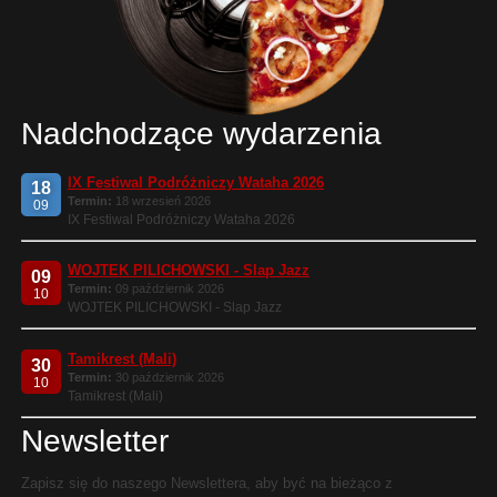
Nadchodzące wydarzenia
IX Festiwal Podróżniczy Wataha 2026
18
Termin:
18 wrzesień 2026
09
IX Festiwal Podróżniczy Wataha 2026
WOJTEK PILICHOWSKI - Slap Jazz
09
Termin:
09 październik 2026
10
WOJTEK PILICHOWSKI - Slap Jazz
Tamikrest (Mali)
30
Termin:
30 październik 2026
10
Tamikrest (Mali)
Newsletter
Zapisz się do naszego Newslettera, aby być na bieżąco z