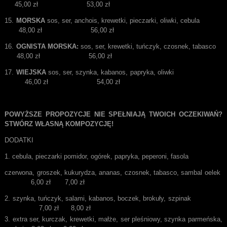
45,00 zł 53,00 zł
MORSKA
sos, ser, anchois, krewetki, pieczarki, oliwki, cebula
48,00 zł 56,00 zł
OGNISTA MORSKA:
sos, ser, krewetki, tuńczyk, czosnek, tabasco
48,00 zł 56,00 zł
WIEJSKA
sos, ser, szynka, kabanos, papryka, oliwki
46,00 zł 54,00 zł
POWYŻSZE PROPOZYCJE NIE SPEŁNIAJĄ TWOICH OCZEKIWAŃ?
STWÓRZ WŁASNĄ KOMPOZYCJĘ!
DODATKI
cebula, pieczarki pomidor, ogórek, papryka, peperoni, fasola
czerwona, groszek, kukurydza, ananas, czosnek, tabasco, sambal oelek
6,00 zł 7,00 zł
szynka, tuńczyk, salami, kabanos, boczek, brokuły, szpinak
7,00 zł 8,00 zł
extra ser, kurczak, krewetki, małże, ser pleśniowy, szynka parmeńska,