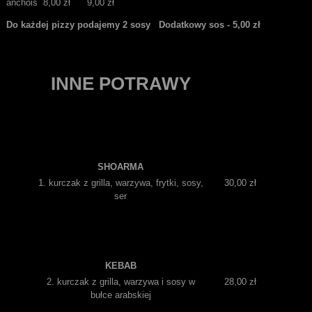
anchois 8,00 zł 9,00 zł
Do każdej pizzy podajemy 2 sosy Dodatkowy sos - 5,00 zł
INNE POTRAWY
SHOARMA
1. kurczak z grilla, warzywa, frytki, sosy,
30,00 zł
ser
KEBAB
2. kurczak z grilla, warzywa i sosy w
28,00 zł
bułce arabskiej