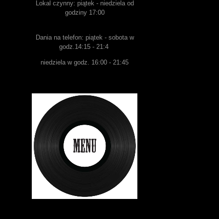
Lokal czynny: piątek - niedziela od
godziny 17:00
Dania na telefon: piątek - sobota w
godz.14:15 - 21:4
niedziela w godz. 16:00 - 21:45