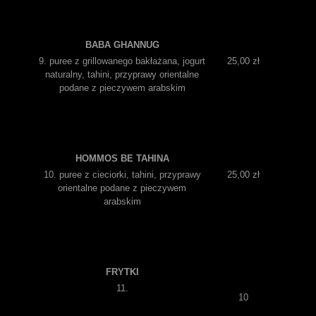
BABA GHANNUG
9. puree z grillowanego bakłażana, jogurt
25,00 zł
naturalny, tahini, przyprawy orientalne
podane z pieczywem arabskim
HOMMOS BE TAHINA
10. puree z cieciorki, tahini, przyprawy
25,00 zł
orientalne podane z pieczywem
arabskim
FRYTKI
11.
10