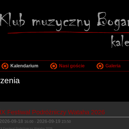
Kalendarium
Nasi goście
Galeria
zenia
IX Festiwal Podróżniczy Wataha 2026
2026-09-18
2026-09-19
16:00
-
23:50
IX Festiwal Podróżniczy Wataha 2026