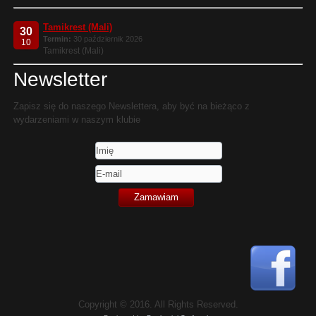
Tamikrest (Mali)
30
Termin:
30 październik 2026
10
Tamikrest (Mali)
Newsletter
Zapisz się do naszego Newslettera, aby być na bieżąco z
wydarzeniami w naszym klubie
Copyright © 2016. All Rights Reserved.