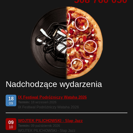
Nadchodzące wydarzenia
IX Festiwal Podróżniczy Wataha 2026
18
Termin:
18 wrzesień 2026
09
IX Festiwal Podróżniczy Wataha 2026
WOJTEK PILICHOWSKI - Slap Jazz
09
Termin:
09 październik 2026
10
WOJTEK PILICHOWSKI - Slap Jazz