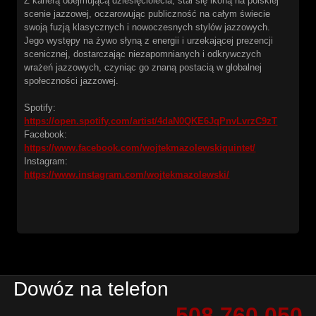
Z karierą obejmującą dziesięciolecia, stał się ikoną na polskiej
scenie jazzowej, oczarowując publiczność na całym świecie
swoją fuzją klasycznych i nowoczesnych stylów jazzowych.
Jego występy na żywo słyną z energii i urzekającej prezencji
scenicznej, dostarczając niezapomnianych i odkrywczych
wrażeń jazzowych, czyniąc go znaną postacią w globalnej
społeczności jazzowej.
Spotify:
https://open.spotify.com/artist/4daN0QKE6JqPnvLvrzC9zT
Facebook:
https://www.facebook.com/wojtekmazolewskiquintet/
Instagram:
https://www.instagram.com/wojtekmazolewski/
Dowóz na telefon
508 760 050