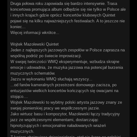
Druga połowa roku zapowiada się bardzo intensywnie. Trasa
koncertowa promująca album odbędzie się nie tylko w Polsce ale
i innych krajach gdzie oprócz koncertów klubowych Quintet
pojawi się na kilku najważniejszych festiwalach. A to jeszcze nie
koniec...
Więcej informacji wkrótce...
Wojtek Mazolewski Quintet
Jeden z najlepszych jazzowych zespołów w Polsce zaprasza na
wspólną podróż po świecie improwizacji.
W swojej twórczości WMQ eksperymentuje, wzbudza skrajne
emocje i udowadnia, że muzyka jazzowa ma potencjał burzenia
muzycznych schematów.
Jazzu w wykonaniu WMQ słuchają wszyscy...
...od fanów kameralnych przestrzeni domowego zacisza, po
entuzjastów wielkich koncertów kończących się owacjami na
stojąco....
Wojtek Mazolewski to wybitny polski artysta jazzowy znany ze
swojej pionierskiej pracy we współczesnym jazzie.
Jako wirtuoz basu i kompozytor, Mazolewski łączy tradycyjny
jazz ze współczesnymi elementami, dostarczając
hipnotyzujących i emocjonalnie naładowanych wrażeń
muzycznych.