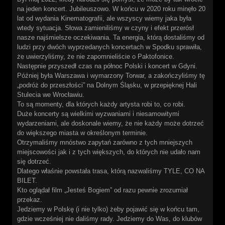
na jeden koncert. Jubileuszowo. W końcu w 2020 roku minęło 20
lat od wydania Kinematografii, ale wszyscy wiemy jaka była
wtedy sytuacja. Słowa zamieniliśmy w czyny i efekt przerósł
nasze najśmielsze oczekiwania. Ta energia, którą dostaliśmy od
ludzi przy dwóch wyprzedanych koncertach w Spodku sprawiła,
że uwierzyliśmy, że nie zapomnieliście o Paktofonice.
Następnie przyszedł czas na północ Polski i koncert w Gdyni.
Później była Warszawa i wymarzony Torwar, a zakończyliśmy tę
„podróż do przeszłości” na Dolnym Śląsku, w przepięknej Hali
Stulecia we Wrocławiu.
To są momenty, dla których każdy artysta robi to, co robi.
Duże koncerty są wielkimi wyzwaniami i niesamowitymi
wydarzeniami, ale doskonale wiemy, że nie każdy może dotrzeć
do większego miasta w określonym terminie.
Otrzymaliśmy mnóstwo zapytań zarówno z tych mniejszych
miejscowości jak i z tych większych, do których nie udało nam
się dotrzeć.
Dlatego właśnie powstała trasa, którą nazwaliśmy TYLE, CO NA
BILET.
Kto oglądał film „Jesteś Bogiem” od razu pewnie zrozumiał
przekaz.
Jedziemy w Polskę (i nie tylko) żeby pojawić się w końcu tam,
gdzie wcześniej nie daliśmy rady. Jedziemy do Was, do klubów