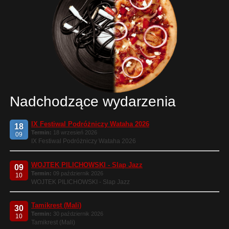
Nadchodzące wydarzenia
IX Festiwal Podróżniczy Wataha 2026
18
Termin:
18 wrzesień 2026
09
IX Festiwal Podróżniczy Wataha 2026
WOJTEK PILICHOWSKI - Slap Jazz
09
Termin:
09 październik 2026
10
WOJTEK PILICHOWSKI - Slap Jazz
Tamikrest (Mali)
30
Termin:
30 październik 2026
10
Tamikrest (Mali)