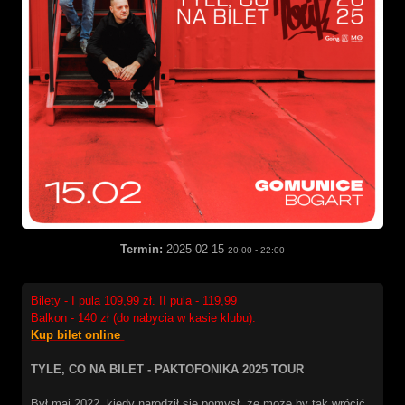
Termin:
2025-02-15
20:00
-
22:00
Bilety - I pula 109,99 zł. II pula - 119,99
Balkon - 140 zł (do nabycia w kasie klubu).
Kup bilet online
TYLE, CO NA BILET - PAKTOFONIKA 2025 TOUR
Był maj 2022, kiedy narodził się pomysł, że może by tak wrócić