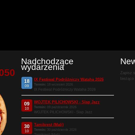
Nadchodzące
New
wydarzenia
 050
Zapisz s
bieżąco
IX Festiwal Podróżniczy Wataha 2026
18
Termin:
18 wrzesień 2026
09
IX Festiwal Podróżniczy Wataha 2026
WOJTEK PILICHOWSKI - Slap Jazz
09
Termin:
09 październik 2026
10
WOJTEK PILICHOWSKI - Slap Jazz
Tamikrest (Mali)
30
Termin:
30 październik 2026
10
Tamikrest (Mali)