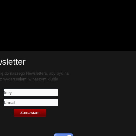
sletter
ię do naszego Newslettera, aby być na
 z wydarzeniami w naszym klubie