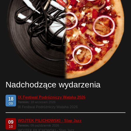
Nadchodzące wydarzenia
IX Festiwal Podróżniczy Wataha 2026
18
Termin:
18 wrzesień 2026
09
IX Festiwal Podróżniczy Wataha 2026
WOJTEK PILICHOWSKI - Slap Jazz
09
Termin:
09 październik 2026
10
WOJTEK PILICHOWSKI - Slap Jazz