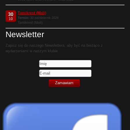
Tamikrest (Mali)
30
Termin:
30 październik 2026
10
Tamikrest (Mali)
Newsletter
Zapisz się do naszego Newslettera, aby być na bieżąco z
wydarzeniami w naszym klubie