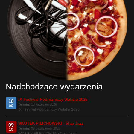
Nadchodzące wydarzenia
IX Festiwal Podróżniczy Wataha 2026
18
Termin:
18 wrzesień 2026
09
IX Festiwal Podróżniczy Wataha 2026
WOJTEK PILICHOWSKI - Slap Jazz
09
Termin:
09 październik 2026
10
WOJTEK PILICHOWSKI - Slap Jazz