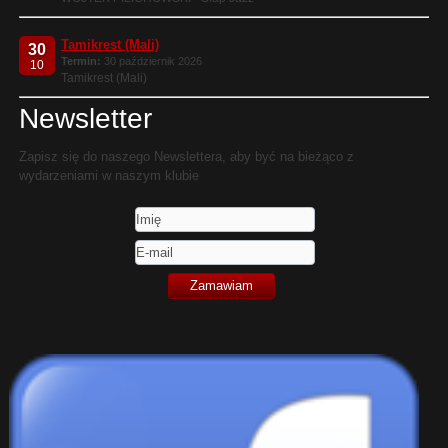
Tamikrest (Mali)
30
Termin:
30 październik 2026
10
Tamikrest (Mali)
Newsletter
Zapisz się do naszego Newslettera, aby być na bieżąco z
wydarzeniami w naszym klubie