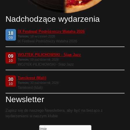
Nadchodzące wydarzenia
IX Festiwal Podróżniczy Wataha 2026
18
Termin:
18 wrzesień 2026
09
IX Festiwal Podróżniczy Wataha 2026
WOJTEK PILICHOWSKI - Slap Jazz
09
Termin:
09 październik 2026
10
WOJTEK PILICHOWSKI - Slap Jazz
Tamikrest (Mali)
30
Termin:
30 październik 2026
10
Tamikrest (Mali)
Newsletter
Zapisz się do naszego Newslettera, aby być na bieżąco z
wydarzeniami w naszym klubie