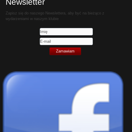
Newsletter
Zapisz się do naszego Newslettera, aby być na bieżąco z
wydarzeniami w naszym klubie